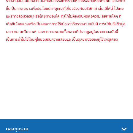
รายงานฉบับนี้ไม่ถือว่าเป็นคำเสนอหรือคำชี้ชวนให้ซื้อหรือขายหลักทรัพย์ และจัดทำ
ขึ้นเป็นการเฉพาะเพื่อประโยชน์แก่บุคคลที่เกี่ยวข้องกับบริษัทเท่านั้น มิให้นำไปเผย
แพร่ทางสื่อมวลชนหรือโดยทางอื่นใด ทิสโก้ไม่ต้องรับผิดต่อความเสียหายใดๆ ที่
เกิดขึ้นโดยตรงหรือเป็นผลจากการใช้เนื้อหาหรือรายงานฉบับนี้ การนำไปซึ่งข้อมูล
บทความ บทวิเคราะห์ และการคาดหมายทั้งหลายที่ปรากฏอยู่ในรายงานฉบับนี้
เป็นการนำไปใช้โดยผู้ใช้ยอมรับความเสี่ยงและเป็นดุลยพินิจของผู้ใช้แต่ผู้เดียว
กองทุนรวม