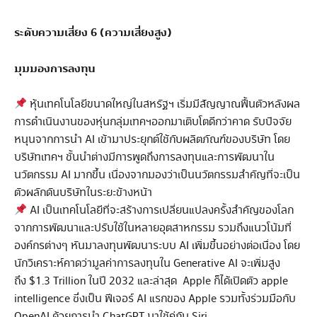
ระดับความเสี่ยง 6 (ความเสี่ยงสูง)
มุมมองการลงทุน
หุ้นเทคโนโลยีขนาดใหญ่ในสหรัฐฯ เริ่มมีสัญญาณฟื้นตัวหลังผล
การดำเนินงานของหุ่นกลุ่มเทคฯออกมาเติบโตดีกว่าคาด รับปัจจัย
หนุนจากการนำ AI เข้ามาประยุกต์ใช้กับผลิตภัณฑ์ของบริษัท โดย
บริษัทเทคฯ ชั้นนำต่างมีการพูดถึงการลงทุนและการพัฒนาใน
นวัตกรรม AI มากขึ้น เนื่องจากมองว่าเป็นนวัตกรรมสำคัญที่จะเป็น
ตัวผลักดันบริษัทในระยะข้างหน้า
AI เป็นเทคโนโลยีที่จะสร้างการเปลี่ยนแปลงครั้งสำคัญของโลก
จากการพัฒนาและปรับใช้ในหลายอุตสาหกรรม รวมถึงแนวโน้มที่
องค์กรต่างๆ หันมาลงทุนพัฒนาระบบ AI เพิ่มขึ้นอย่างต่อเนื่อง โดย
นักวิเคราะห์คาดว่ามูลค่าการลงทุนใน Generative AI จะเพิ่มสูง
ถึง $1.3 Trillion ในปี 2032 และล่าสุด Apple ก็ได้เปิดตัว apple
intelligence ซึ่งเป็น ฟีเจอร์ AI แรกของ Apple รวมทั้งร่วมมือกับ
OpenAI ด้วยการนำ ChatGPT มาใช้คู่กับ Siri