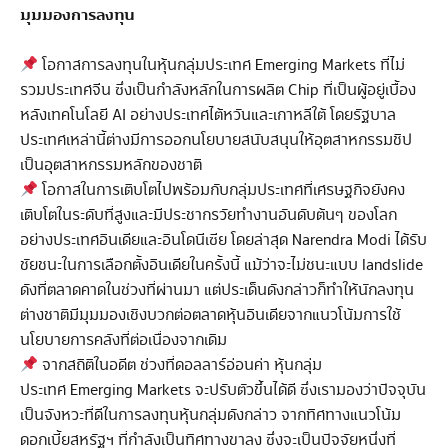
มุมมองการลงทุน
โอกาสการลงทุนในหุ้นกลุ่มประเทศ Emerging Markets ที่ไม่
รวมประเทศจีน ซึ่งเป็นกำลังหลักในการผลิต Chip ที่เป็นผู้อยู่เบื้อง
หลังเทคโนโลยี AI อย่างประเทศไต้หวันและเกาหลีใต้ โดยรัฐบาล
ประเทศเหล่านี้ต่างมีการออกนโยบายสนับสนุนให้อุตสาหกรรมชิป
เป็นอุตสาหกรรมหลักของชาติ
โอกาสในการเติบโตไปพร้อมกับกลุ่มประเทศที่เศรษฐกิจยังคง
เติบโตในระดับที่สูงและมีประชากรวัยทำงานอันดับต้นๆ ของโลก
อย่างประเทศอินเดียและอินโดนีเซีย โดยล่าสุด Narendra Modi ได้รับ
ชัยชนะในการเลือกตั้งอินเดียในครั้งนี้ แม้ว่าจะไม่ชนะแบบ landslide
ดังที่ตลาดคาดในช่วงที่ผ่านมา แต่ประเด็นดังกล่าวก็ทำให้นักลงทุน
ต่างชาติมีมุมมองเชิงบวกต่อตลาดหุ้นอินเดียจากแนวโน้มการใช้
นโยบายการคลังที่ต่อเนื่องจากเดิม
จากสถิติในอดีต ช่วงที่ดอลลาร์อ่อนค่า หุ้นกลุ่ม
ประเทศ Emerging Markets จะปรับตัวขึ้นได้ดี ซึ่งเรามองว่าปัจจุบัน
เป็นจังหวะที่ดีในการลงทุนหุ้นกลุ่มดังกล่าว จากทิศทางแนวโน้ม
ดอกเบี้ยสหรัฐฯ ที่กำลังเป็นทิศทางขาลง ซึ่งจะเป็นปัจจัยหนึ่งที่