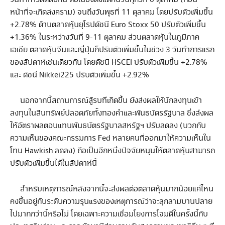
หน้าที่จะเกิดสงคราม) จนถึงวันพุธที่ 11 ตุลาคม โดยปรับตัวเพิ่มขึ้น
+2.78% ด้านตลาดหุ้นยุโรปดัชนี Euro Stoxx 50 ปรับตัวเพิ่มขึ้น
+1.36% ในระหว่างวันที่ 9-11 ตุลาคม ส่วนตลาดหุ้นในภูมิภาค
เอเชีย ตลาดหุ้นจีนและญี่ปุ่นก็ปรับตัวเพิ่มขึ้นในช่วง 3 วันทำการแรก
ของสัปดาห์เช่นเดียวกัน โดยดัชนี HSCEI ปรับตัวเพิ่มขึ้น +2.78%
และ ดัชนี Nikkei225 ปรับตัวเพิ่มขึ้น +2.92%
นอกจากนี้สถานการณ์สู้รบที่เกิดขึ้น ยังส่งผลให้นักลงทุนเข้า
ลงทุนในสินทรัพย์ปลอดภัยทั้งทองคำและพันธบัตรรัฐบาล ซึ่งส่งผล
ให้อัตราผลตอบแทนพันธบัตรรัฐบาลสหรัฐฯ ปรับลดลง (บวกกับ
ความเห็นของคณะกรรมการ Fed หลายคนที่ออกมาให้ความเห็นใน
โทน Hawkish ลดลง) ถือเป็นอีกหนึ่งปัจจัยหนุนให้ตลาดหุ้นสามารถ
ปรับตัวเพิ่มขึ้นได้ในสัปดาห์นี้
สำหรับเหตุการณ์หลังจากนี้จะส่งผลต่อตลาดหุ้นมากน้อยแค่ไหน
คงขึ้นอยู่กับระดับความรุนแรงของเหตุการณ์ว่าจะลุกลามบานปลาย
ไปมากกว่านี้หรือไม่ โดยเฉพาะความเชื่อมโยงการโจมตีในครั้งนี้กับ