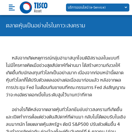
Skip
บริการออนไลน์ (e-Service)
to
content
ตลาดหุ้นเป็นอย่างไรในภาวะสงคราม
หลังจากเกิดเหตุการณ์กลุ่มฮามาสบุกโจมติอิสราเอลในแบบที่
ไม่มีใครคาดคิดเมื่อช่วงสุดสัปดาห์ที่ผ่านมา ได้สร้างความกังวลให้
เกิดขึ้นกับนักลงทุนทั่วโลกเป็นอย่างมาก เนื่องจากก่อนหน้านี้ตลาด
หุ้นทั่วโลกก็ได้ปรับตัวลดลงอย่างต่อเนื่องมาก่อนแล้ว หลังจากผล
การประชุม Fed ในเดือนกันยายนที่คณะกรรมการ Fed ส่งสัญญาณ
ว่าจะคงอัตราดอกเบี้ยในระดับสูงไว้นานกว่าที่คาด
อย่างไรก็ดีหลังจากตลาดหุ้นทั่วโลกซึมซับข่าวสงครามที่เกิดขึ้น
และเปิดทำการตั้งแต่ช่วงต้นสัปดาห์ที่ผ่านมา กลับไม่ได้ตอบรับในเชิง
ลบมากนัก โดยตลาดหุ้นสหรัฐฯ ดัชนี S&P500 ปรับตัวเพิ่มขึ้น 4
วันทำการติดต่อกัน ต่อเนื่องตั้งแต่คืนวันศุกร์ที่ 6 ตุลาคม (ก่อน