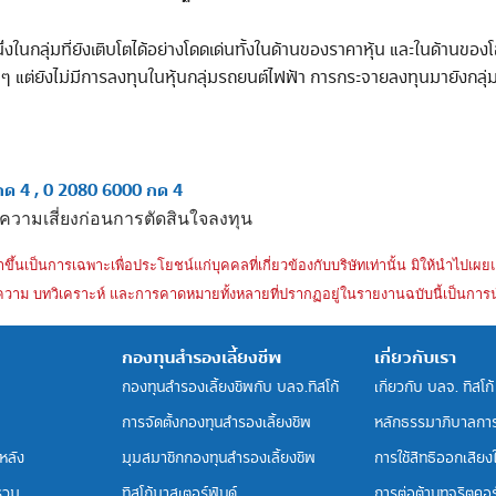
งในกลุ่มที่ยังเติบโตได้อย่างโดดเด่นทั้งในด้านของราคาหุ้น และในด้า
ื่น ๆ แต่ยังไม่มีการลงทุนในหุ้นกลุ่มรถยนต์ไฟฟ้า การกระจายลงทุนมายังกล
ด 4 , 0 2080 6000 กด 4
ความเสี่ยงก่อนการตัดสินใจลงทุน
ึ้นเป็นการเฉพาะเพื่อประโยชน์แก่บุคคลที่เกี่ยวข้องกับบริษัทเท่านั้น มิให้นำไปเผย
วาม บทวิเคราะห์ และการคาดหมายทั้งหลายที่ปรากฏอยู่ในรายงานฉบับนี้เป็นการนำไปใ
กองทุนสำรองเลี้ยงชีพ
เกี่ยวกับเรา
กองทุนสำรองเลี้ยงชีพกับ บลจ.ทิสโก้
เกี่ยวกับ บลจ. ทิสโก้
การจัดตั้งกองทุนสำรองเลี้ยงชีพ
หลักธรรมาภิบาลกา
หลัง
มุมสมาชิกกองทุนสำรองเลี้ยงชีพ
การใช้สิทธิออกเสียงใน
รวม
ทิสโก้มาสเตอร์ฟันด์
การต่อต้านทุจริตคอร์