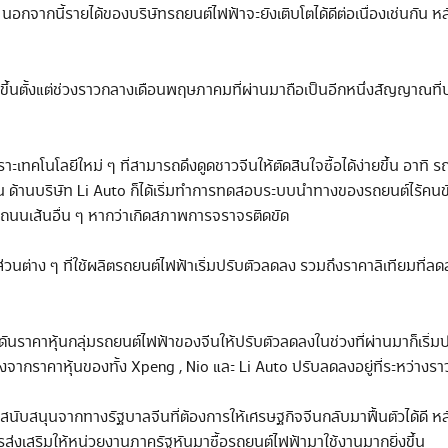
นคัน นอกจากนี้รายได้ของบริษัทรถยนต์ไฟฟ้าจะยังเติบโตได้ดีต่อเนื่องเช่นกัน 
้นตั้งแต่ช่วงราวกลางเดือนพฤษภาคมที่ผ่านมาถือเป็นอีกหนึ่งสัญญาณที่บ่ง
ะเทคโนโลยีใหม่ ๆ ที่สามารถดึงดูดชาวจีนให้ตัดสินใจซื้อได้ง่ายขึ้น อาทิ 
ซินเจิ้น ด้านบริษัท Li Auto ก็ได้เริ่มทำการทดสอบระบบนำทางของรถยนต์ไร้ค
ถนนเส้นอื่น ๆ หากว่าเกิดสภาพการจราจรติดขัด
ต่าง ๆ ที่ใช้ผลิตรถยนต์ไฟฟ้าเริ่มปรับตัวลดลง รวมถึงราคาลิเทียมที่ลด
ันราคาหุ้นกลุ่มรถยนต์ไฟฟ้าของจีนให้ปรับตัวลดลงในช่วงที่ผ่านมาก็เริ่มปร
ลังจากราคาหุ้นของทั้ง Xpeng , Nio และ Li Auto ปรับลดลงอยู่ที่ระหว่างร
ับสนุนจากทางรัฐบาลจีนที่ต้องการให้เศรษฐกิจจีนกลับมาฟื้นตัวได้ดี หลัง
เสริมให้หน่วยงานภาครัฐหันมาซื้อรถยนต์ไฟฟ้ามาใช้งานมากยิ่งขึ้น