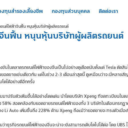
งทุนสำรองเลี้ยงชีพ
กองทุนส่วนบุคคล
ติดต่อเรา
ต์ไฟฟ้าจีนฟื้น หนุนหุ้นบริษัทผู้ผลิตรถยนต์
นฟื้น หนุนหุ้นบริษัทผู้ผลิตรถยนต์
แข่งขันในตลาดรถยนต์ไฟฟ้าของจีนเป็นไปอย่างดุเดือดนับตั้งแต่ Tesla ตั
้นยอดขายเช่นเดียวกัน แต่ในช่วง 2-3 เดือนล่าสุดนี้ ดูเหมือนว่าจะมีห
ะกลับมาเติบโตได้อย่างดีอีกครั้ง
ปรับตัวเพิ่มขึ้นได้อย่างโดดเด่น นำโดยบริษัท Xpeng ที่จดทะเบียนในตลาดห
้นถึง 58% สอดคล้องกับยอดขายรถยนต์ไฟฟ้าของทั้ง 3 บริษัทในเดือนกรกฎาคม
Li Auto เพิ่มขึ้นถึง 228% ด้าน Xpeng ถึงแม้ว่ายอดขายจะทรงตัวเมื่อเทีย
นว่าธุรกิจรถยนต์ไฟฟ้าของจีนจะน่าจะยังสามารถเติบโตไปได้ต่อ โดย UBS 