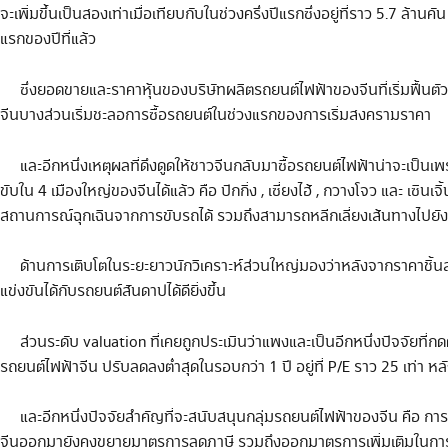
จะเพิ่มขึ้นเป็นสองเท่าเมื่อเทียบกับในช่วงครึ่งปีแรกซึ่งอยู่ที่ราว 5.7 ล้า
แรกของปีที่แล้ว
ซึ่งยอดขายและราคาหุ้นของบริษัทผลิตรถยนต์ไฟฟ้าของจีนที่เริ่มฟื้นตัวขึ
จีนบางส่วนเริ่มชะลอการซื้อรถยนต์ในช่วงแรกของการเริ่มสงครามราคา
และอีกหนึ่งเหตุผลที่ดึงดูดให้ชาวจีนกลับมาซื้อรถยนต์ไฟฟ้าน่าจะเป็นเพรา
ขับใน 4 เมืองใหญ่ของจีนได้แล้ว คือ ปักกิ่ง , เซี่ยงไฮ้ , กวางโจว และ เ
สถานการณ์ฉุกเฉินจากการขับรถได้ รวมถึงสามารถหลีกเลี่ยงเส้นทางไปยัง
ด้านการเติบโตในระยะยาวนักวิเคราะห์ส่วนใหญ่มองว่าหลังจากราคาชิ้นส่วน
แข่งขันได้กับรถยนต์สันดาปได้ดียิ่งขึ้น
ส่วนระดับ valuation ที่เคยถูกประเมินว่าแพงและเป็นอีกหนึ่งปัจจัยที่กดด
รถยนต์ไฟฟ้าจีน ปรับลดลงต่ำสุดในรอบกว่า 1 ปี อยู่ที่ P/E ราว 25 เท่า ห
และอีกหนึ่งปัจจัยสำคัญที่จะสนับสนุนกลุ่มรถยนต์ไฟฟ้าของจีน คือ การสน
จีนออกมายังคงขยายมาตรการลดภาษี รวมถึงออกมาตรการเพิ่มเติมในการส่ง