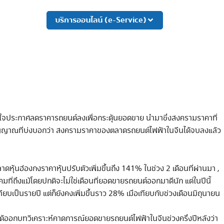
บริการออนไลน์ (e-Service)
ดสินใจประกาศลดราคารถยนต์ลงเพื่อกระตุ้นยอดขาย นำมาซึ่งสงครามราคาที่
ลายสัญญาณที่บ่งบอกว่า สงครามราคาของตลาดรถยนต์ไฟฟ้าในจีนได้จบลงแล้ว
ุ้นฮ่องกงราคาหุ้นปรับตัวเพิ่มขึ้นถึง 141% ในช่วง 2 เดือนที่ผ่านมา ,
ที่ถึงแม้โดยปกติจะไม่ใช่เดือนที่ยอดขายรถยนต์ออกมาดีนัก แต่ในปีนี้
บเป็นรายปี แต่ก็ยังคงเพิ่มขึ้นราว 28% เมื่อเทียบกับช่วงเดือนมิถุนายน
ได้ออกบทวิเคราะห์คาดการณ์ยอดขายรถยนต์ไฟฟ้าในจีนช่วงครึ่งปีหลังว่า