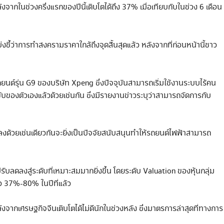
หลังจากในช่วงครึ่งแรกของปีนี้เติบโตได้ถึง 37% เมื่อเทียบกับในช่วง 6 เดือน
ชึ้ว่าการทำสงครามราคาใกล้ถึงจุดสิ้นสุดแล้ว หลังจากที่ก่อนหน้านี้ชาว
รถยนต์รุ่น G9 ของบริษัท Xpeng ซึ่งปัจจุบันสามารถเริ่มใช้งานระบบไร้คน
นขับของตัวเองแล้วด้วยเช่นกัน ซึ่งมีรายงานข่าวระบุว่าสามารถจัดการกับ
ลงด้วยเช่นเดียวกันจะยิ่งเป็นปัจจัยสนับสนุนทำให้รถยนต์ไฟฟ้าสามารถ
ับลดลงสู่ระดับที่เหมาะสมมากยิ่งขึ้น โดยระดับ Valuation ของหุ้นกลุ่ม
าว 37%-80% ในปีที่แล้ว
จากเศรษฐกิจจีนเติบโตได้ไม่ดีนักในช่วงหลัง ซึ่งมาตรการล่าสุดที่ทางการ