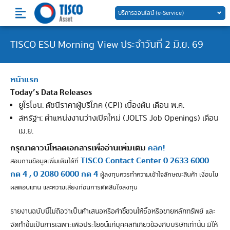
Skip
บริการออนไลน์ (e-Service)
to
content
TISCO ESU Morning View ประจำวันที่ 2 มิ.ย. 69
หน้าแรก
Today’s Data Releases
ยูโรโซน: ดัชนีราคาผู้บริโภค (CPI) เบื้องต้น เดือน พ.ค.
สหรัฐฯ: ตำแหน่งงานว่างเปิดใหม่ (JOLTS Job Openings) เดือน
เม.ย.
กรุณาดาวน์โหลดเอกสารเพื่ออ่านเพิ่มเติม
คลิก!
TISCO Contact Center 0 2633 6000
สอบถามข้อมูลเพิ่มเติมได้ที่
กด 4 , 0 2080 6000 กด 4
ผู้ลงทุนควรทำความเข้าใจลักษณะสินค้า เงื่อนไข
ผลตอบแทน และความเสี่ยงก่อนการตัดสินใจลงทุน
รายงานฉบับนี้ไม่ถือว่าเป็นคำเสนอหรือคำชี้ชวนให้ซื้อหรือขายหลักทรัพย์ และ
จัดทำขึ้นเป็นการเฉพาะเพื่อประโยชน์แก่บุคคลที่เกี่ยวข้องกับบริษัทเท่านั้น มิให้