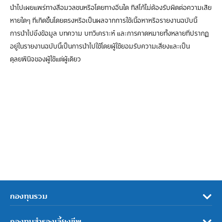
นำไปเผยแพร่ทางสื่อมวลชนหรือโดยทางอื่นใด ทิสโก้ไม่ต้องรับผิดต่อความเสีย
หายใดๆ ที่เกิดขึ้นโดยตรงหรือเป็นผลจากการใช้เนื้อหาหรือรายงานฉบับนี้
การนำไปซึ่งข้อมูล บทความ บทวิเคราะห์ และการคาดหมายทั้งหลายที่ปรากฏ
อยู่ในรายงานฉบับนี้เป็นการนำไปใช้โดยผู้ใช้ยอมรับความเสี่ยงและเป็น
ดุลยพินิจของผู้ใช้แต่ผู้เดียว
กองทุนรวม
กองทุนสำรองเลี้ยงชีพ