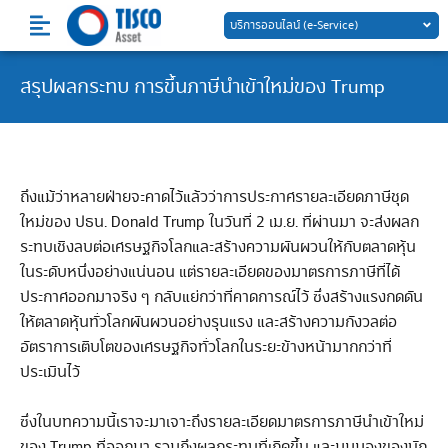
Skip
บริการออนไลน์ (e-Service)
to
content
สรุปผลกระทบ การขึ้นภาษีนำเข้าใหม่ของ Trump
ถึงแม้ว่าหลายฝ่ายจะคาดไว้แล้วว่าการประกาศรายละเอียดภาษีชุด
ใหม่ของ ปธน. Donald Trump ในวันที่ 2 เม.ย. ที่ผ่านมา จะส่งผลก
ระทบเชิงลบต่อเศรษฐกิจโลกและสร้างความผันผวนให้กับตลาดหุ้น
ในระดับหนึ่งอย่างแน่นอน แต่รายละเอียดของมาตรการภาษีที่ได้
ประกาศออกมาจริง ๆ กลับแย่กว่าที่คาดการณ์ไว้ ซึ่งสร้างแรงกดดัน
ให้ตลาดหุ้นทั่วโลกผันผวนอย่างรุนแรง และสร้างความกังวลต่อ
อัตราการเติบโตของเศรษฐกิจทั่วโลกในระยะข้างหน้ามากกว่าที่
ประเมินไว้
ซึ่งในบทความนี้เราจะมาเจาะถึงรายละเอียดมาตรการภาษีนำเข้าใหม่
ของ Trump ที่ออกมา รวมถึงผลกระทบที่เกิดขึ้น และมุมมองของนัก