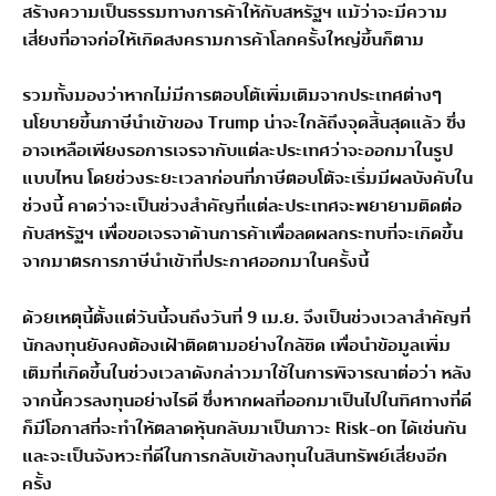
สร้างความเป็นธรรมทางการค้าให้กับสหรัฐฯ แม้ว่าจะมีความ
เสี่ยงที่อาจก่อให้เกิดสงครามการค้าโลกครั้งใหญ่ขึ้นก็ตาม
รวมทั้งมองว่าหากไม่มีการตอบโต้เพิ่มเติมจากประเทศต่างๆ
นโยบายขึ้นภาษีนำเข้าของ Trump น่าจะใกล้ถึงจุดสิ้นสุดแล้ว ซึ่ง
อาจเหลือเพียงรอการเจรจากับแต่ละประเทศว่าจะออกมาในรูป
แบบไหน โดยช่วงระยะเวลาก่อนที่ภาษีตอบโต้จะเริ่มมีผลบังคับใน
ช่วงนี้ คาดว่าจะเป็นช่วงสำคัญที่แต่ละประเทศจะพยายามติดต่อ
กับสหรัฐฯ เพื่อขอเจรจาด้านการค้าเพื่อลดผลกระทบที่จะเกิดขึ้น
จากมาตรการภาษีนำเข้าที่ประกาศออกมาในครั้งนี้
ด้วยเหตุนี้ตั้งแต่วันนี้จนถึงวันที่ 9 เม.ย. จึงเป็นช่วงเวลาสำคัญที่
นักลงทุนยังคงต้องเฝ้าติดตามอย่างใกล้ชิด เพื่อนำข้อมูลเพิ่ม
เติมที่เกิดขึ้นในช่วงเวลาดังกล่าวมาใช้ในการพิจารณาต่อว่า หลัง
จากนี้ควรลงทุนอย่างไรดี ซึ่งหากผลที่ออกมาเป็นไปในทิศทางที่ดี
ก็มีโอกาสที่จะทำให้ตลาดหุ้นกลับมาเป็นภาวะ Risk-on ได้เช่นกัน
และจะเป็นจังหวะที่ดีในการกลับเข้าลงทุนในสินทรัพย์เสี่ยงอีก
ครั้ง