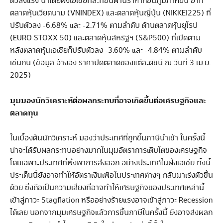
ตัวลงแรง นำโดยฝั่งเอเชียที่สะท้อนผ่านราคาก่อนภูมิภาคอื่น อาทิ
ตลาดหุ้นเวียดนาม (VNINDEX) และตลาดหุ้นญี่ปุ่น (NIKKEI225) ที่
ปรับตัวลง -6.68% และ -2.71% ตามลำดับ ด้านตลาดหุ้นยุโรป
(EURO STOXX 50) และตลาดหุ้นสหรัฐฯ (S&P500) ที่เปิดตาม
หลังตลาดหุ้นเอเชียก็ปรับตัวลง -3.60% และ -4.84% ตามลำดับ
เช่นกัน (ข้อมูล อ้างอิง ราคาปิดตลาดของแต่ละดัชนี ณ วันที่ 3 เม.ย.
2025)
มุมมองนักวิเคราะห์ต่อผลกระทบที่อาจเกิดขึ้นต่อเศรษฐกิจและ
ตลาดทุน
ในเบื้องต้นนักวิเคราะห์ มองว่าประเทศที่ถูกขึ้นภาษีนำเข้า ในครั้งนี้
น่าจะได้รับผลกระทบอย่างมากในมุมอัตราการเติบโตของเศรษฐกิจ
โดยเฉพาะประเทศที่พึ่งพาการส่งออก อย่างประเทศในฝั่งเอเชีย ทั้งนี้
ประเด็นนี้ยังอาจทำให้อัตราเงินเฟ้อในประเทศต่างๆ กลับมาเร่งตัวขึ้น
ด้วย ซึ่งถือเป็นความเสี่ยงที่อาจทำให้เศรษฐกิจของประเทศเหล่านี้
เข้าสู่ภาวะ Stagflation หรืออย่างร้ายแรงอาจเข้าสู่ภาวะ Recession
ได้เลย นอกจากมุมเศรษฐกิจแล้วการขึ้นภาษีในครั้งนี้ ยังอาจส่งผลก