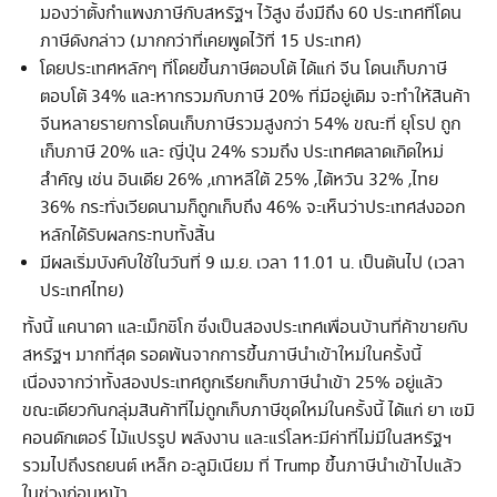
มองว่าตั้งกำแพงภาษีกับสหรัฐฯ ไว้สูง ซึ่งมีถึง 60 ประเทศที่โดน
ภาษีดังกล่าว (มากกว่าที่เคยพูดไว้ที่ 15 ประเทศ)
โดยประเทศหลักๆ ที่โดยขึ้นภาษีตอบโต้ ได้แก่ จีน โดนเก็บภาษี
ตอบโต้ 34% และหากรวมกับภาษี 20% ที่มีอยู่เดิม จะทำให้สินค้า
จีนหลายรายการโดนเก็บภาษีรวมสูงกว่า 54% ขณะที่ ยุโรป ถูก
เก็บภาษี 20% และ ญี่ปุ่น 24% รวมถึง ประเทศตลาดเกิดใหม่
สำคัญ เช่น อินเดีย 26% ,เกาหลีใต้ 25% ,ไต้หวัน 32% ,ไทย
36% กระทั่งเวียดนามก็ถูกเก็บถึง 46% จะเห็นว่าประเทศส่งออก
หลักได้รับผลกระทบทั้งสิ้น
มีผลเริ่มบังคับใช้ในวันที่ 9 เม.ย. เวลา 11.01 น. เป็นต้นไป (เวลา
ประเทศไทย)
ทั้งนี้ แคนาดา และเม็กซิโก ซึ่งเป็นสองประเทศเพื่อนบ้านที่ค้าขายกับ
สหรัฐฯ มากที่สุด รอดพ้นจากการขึ้นภาษีนำเข้าใหม่ในครั้งนี้
เนื่องจากว่าทั้งสองประเทศถูกเรียกเก็บภาษีนำเข้า 25% อยู่แล้ว
ขณะเดียวกันกลุ่มสินค้าที่ไม่ถูกเก็บภาษีชุดใหม่ในครั้งนี้ ได้แก่ ยา เซมิ
คอนดักเตอร์ ไม้แปรรูป พลังงาน และแร่โลหะมีค่าที่ไม่มีในสหรัฐฯ
รวมไปถึงรถยนต์ เหล็ก อะลูมิเนียม ที่ Trump ขึ้นภาษีนำเข้าไปแล้ว
ในช่วงก่อนหน้า