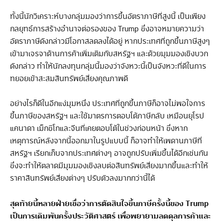
ทั้งนี้นักวิเคราะห์บางกลุ่มมองว่าการขึ้นอัตราภาษีที่สูงนี้ เป็นเพียง
กลยุทธ์การสร้างอำนาจต่อรองของ Trump ซึ่งอาจหมายความว่า
อัตราภาษีดังกล่าวมีโอกาสลดลงได้อยู่ หากประเทศที่ถูกขึ้นภาษีสูงๆ
เข้ามาเจรจาด้านการค้าเพิ่มเติมกับสหรัฐฯ และด้วยมุมมองเชิงบวก
ดังกล่าว ทำให้นักลงทุนกลุ่มนี้มองว่าจังหวะนี้เป็นจังหวะที่ดีในการ
ทยอยเข้าสะสมสินทรัพย์เสี่ยงคุณภาพดี
อย่างไรก็ดีในอีกแง่มุมหนึ่ง ประเทศที่ถูกขึ้นภาษีก็อาจไม่พอใจการ
ขึ้นภาษีของสหรัฐฯ และใช้มาตรการตอบโต้ภาษีกลับ เหมือนยุโรป
แคนาดา เม็กซิโกและจีนที่เคยตอบโต้ในช่วงก่อนหน้า ซึ่งหาก
เหตุการณ์หลังจากนี้ออกมาในรูปแบบนี้ ก็อาจทำให้เพดานภาษีที่
สหรัฐฯ เรียกเก็บจากประเทศต่างๆ อาจถูกปรับเพิ่มขึ้นได้อีกเช่นกัน
ซึ่งจะทำให้ตลาดมีมุมมองเชิงลบต่อสินทรัพย์เสี่ยงมากขึ้นและทำให้
ราคาสินทรัพย์เสี่ยงต่างๆ ปรับตัวลงมากกว่านี้ได้
สุดท้ายนี้หลายฝ่ายเชื่อว่าการตัดสินใจขึ้นภาษีครั้งนี้ของ Trump
เป็นการเดิมพันครั้งประวัติศาสตร์ เพื่อพยายามลดดุลการค้าและ