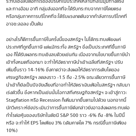
ระทบเชิงลบต่อกำไรของบริษัทในประเทศเหล่านี้ทั้งในมุมทางตรง
และทางอ้อม อาทิ กลุ่มส่งออกที่จะได้รับกระทบจากภาษีโดยตรง
หรือกลุ่มภาคการบริโภคที่จะได้รับแรงกดดันจากกำลังการบริโภคที่
อาจชะลอลง เป็นต้น
อย่างไรก็ดีการขึ้นภาษีในครั้งนี้ของสหรัฐฯ ไม่ได้กระทบเพียงแค่
ประเทศที่ถูกขึ้นภาษี แต่แม้กระทั้ง สหรัฐฯ ซึ่งเป็นประเทศที่ขึ้นภาษี
เอง ก็ได้รับผลกระทบเชิงลบด้วยเช่นกัน เนื่องจากนโยบายขึ้นภาษีนำ
เข้าทั้งหมดที่ออกมา จะทำให้อัตราภาษีนำเข้าเฉลี่ยที่สหรัฐฯ ปรับ
เพิ่มขึ้นราว 14-16% ซึ่งคาดว่าจะส่งผลให้อัตราการเติบโตของ
เศรษฐกิจสหรัฐฯ ลดลงราว -1.5 ถึง -2.5% ขณะเดียวการขึ้นภาษี
นำเข้าก็ยังเป็นปัจจัยเสี่ยงที่อาจทำให้อัตราเงินเฟ้อในสหรัฐฯ กลับมา
เร่งตัวขึ้น ซึ่งหากเป็นเช่นนั้นโอกาสที่เศรษฐกิจสหรัฐฯ จะเข้าสู่ภาวะ
Stagflation หรือ Recession ก็เพิ่มมากขึ้นตามไปด้วย นอกจากนี้
นักวิเคราะห์ยังประเมินว่าการขึ้นภาษีดังกล่าวยังอาจส่งผลกระทบต่อ
กำไรต่อหุ้นของบริษัทในดัชนี S&P 500 ราว -6% ถึง -8% ในปีนี้
หรือ จะทำให้ EPS โตเพียง 3% (เดิมคาดโต 7% กรณีขึ้นภาษีเพียง
10%)