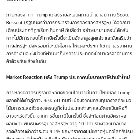
ภายหลังจากที่ Trump แถลงรายละเอียดภาษีนำเข้าจบ ทาง Scott
Bessent (รัฐมนตรีว่าการกระทรวงการคลังของสหรัฐฯ) ได้ออกมา
เตือนประเทศที่ถูกเรียกเก็บภาษี กับสื่อว่า อย่าพยายามตอบโต้กลับ
หากไม่มีการตอบโต้ ภาษีครั้งนี้จะเป็นอัตราสูงสุดแล้ว และยังเสริมว่า
ทางสหรัฐฯ ยังพร้อมที่จะเปิดโอกาสให้แต่ละประเทศเข้ามาเจรจาด้าน
การค้าเสมอ ซึ่งช่วงที่ผ่านมาก็มีหลายประเทศที่เข้ามาเจรจาด้านการ
ค้าด้วยกันแล้วเช่นกัน
Market Reaction หลัง Trump ประกาศนโยบายภาษีนำเข้าใหม่
ภายหลังตลาดรับรู้รายละเอียดของนโยบายขึ้นภาษีใหม่ของ Trump
ตลาดก็ได้เข้าสู่ภาวะ Risk-off ทันที เนื่องจากนักลงทุนกังวลต่อแนว
โน้มการชะลอตัวของเศรษฐกิจในประเทศต่างๆ และอัตราเงินเฟ้อที่
อาจจะเร่งตัวขึ้น จากการขึ้นภาษีในครั้งนี้ ซึ่งสะท้อนผ่านอัตราผล
ตอบแทนพันธบัตรรัฐบาลสหรัฐฯ อายุ 10 ปีที่ปรับตัวลงมาอย่าง
รวดเร็วจนต่ำกว่าระดับ 4.1% ขณะที่ราคาดัชนีตลาดหุ้นทั่วโลกก็ปรับ