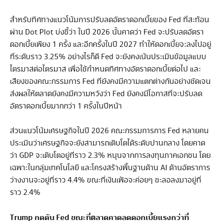
สำหรับทิศทางแนวโน้มการปรับลดอัตราดอกเบี้ยของ Fed ที่สะท้อน
ผ่าน Dot Plot บ่งชี้ว่า ในปี 2026 นั้นคาดว่า Fed จะปรับลดอัตรา
ดอกเบี้ยเพียง 1 ครั้ง และอีกครั้งในปี 2027 ทำให้ดอกเบี้ยจะลงไปอยู่
ที่ระดับราว 3.25% อย่างไรก็ดี Fed จะยังคงเน้นประเมินข้อมูลแบบ
ไตรมาสต่อไตรมาส เพื่อใช้กำหนดทิศทางอัตราดอกเบี้ยต่อไป และ
เสียงของคณะกรรมการ Fed ที่ยังคงมีความแตกต่างกันอย่างชัดเจน
ส่งผลให้ตลาดยังคงมีความหวังว่า Fed ยังคงมีโอกาสที่จะปรับลด
อัตราดอกเบี้ยมากกว่า 1 ครั้งในปีหน้า
ส่วนแนวโน้มเศรษฐกิจในปี 2026 คณะกรรมการการ Fed หลายคน
ประเมินว่าเศรษฐกิจจะยังสามารถเติบโตได้ระดับปานกลาง โดยคาด
ว่า GDP จะเติบโตอยู่ที่ราว 2.3% หนุนจากการลงทุนภาคเอกชน โดย
เฉพาะในกลุ่มเทคโนโลยี และโครงสร้างพื้นฐานด้าน AI ด้านอัตราการ
ว่างงานจะอยู่ที่ราว 4.4% ขณะที่เงินเฟ้อจะค่อยๆ ชะลอลงมาอยู่ที่
ราว 2.4%
Trump
กดดัน
Fed
ขณะที่ตลาดคาดลดดอกเบี้ยแรงกว่าที่