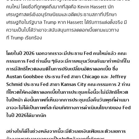
คนใหม่ โดยชื่อที่ถูกพูดถึงมากที่สุดคือ Kevin Hassett นัก
เศรษฐศาสตร์เชิงอนุรักษนิยมและอดีตประธานสภาที่ปรึกษา
เศรษฐกิจในรัฐบาล Trump หาก Hassett ได้รับการแต่งตั้งจริง มี
ความเป็นไปได้ว่าเขาจะสนับสนุนการลดดอกเบี้ยตามแนวทาง
ที่ Trump เรียกร้อง
โดยในปี
2026
นอกจากเราจะมีประธาน
Fed
คนใหม่แล้ว คณะ
กรรมการ
Fed
ท่านอื่น ๆยังจะมีการหมุนเวียนกันมาทำหน้าที่ใน
การมีสิทธิโหวตลงมติในการปรับเปลี่ยนอัตราดอกเบี้ย ซึ่ง
Austan Goolsbee
ประธาน
Fed
สาขา
Chicago
และ
Jeffrey
Schmid
ประธาน
Fed
สาขา
Kansas City
คณะกรรมการ
2
ท่าน
ที่โหวตให้คงอัตราดอกเบี้ยในการประชุมครั้งนี้จะไม่มีสิทธิโหวต
ในปีหน้า ดังนั้นภาพที่เห็นจากการประชุมเมื่อคืนวันพุธที่ผ่านมา
อาจจะไม่ได้เป็นภาพที่สะท้อนทิศทางการดำเนินนโยบายของ
Fed
ในปี
2026
ได้มากนัก
อย่างไรก็ดีในช่วงหลังจากนี้จะมีตัวเลขเงินเฟ้อและตัวเลขการ