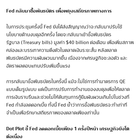
Fed
กลับมาซื้อพันธบัตร เพื่อพยุงเสถียรภาพทางการ
ในการประชุมครั้งนี้ Fed ยังได้ส่งสัญญาณว่าจะกลับมาปรับใช้
นโยบายด้านงบดุลอีกครั้ง โดยจะกลับมาเข้าซื้อพันธบัตร
รัฐบาล (Treasury bills) มูลค่า $40 billion ต่อเดือน เพื่อเพิ่มสภาพ
คล่องและบรรเทาความตึงตัวในตลาดเงินระยะสั้น หลังตลาด
พันธบัตรมีความผันผวนมากขึ้น เนื่องจากเศรษฐกิจชะลอตัว และ
อัตราผลตอบแทนปรับเพิ่มขึ้นแรง
การกลับมาซื้อพันธบัตรในครั้งนี้ แม้จะไม่ใช่การทำมาตรการ QE
แบบเต็มรูปแบบ แต่เป็นการปรับการทำงานของงบดุลเพื่อให้ตลาด
การเงินราบรื่นและช่วยไม่ให้ต้นทุนการกู้ยืมผันผวนเกินไปในช่วงที่
Fed กำลังลดดอกเบี้ย ทั้งนี้ Fed ย้ำว่าการซื้อพันธบัตรจะทำเท่าที่
จำเป็นเพื่อรักษาเสถียรภาพของตลาดเพียงเท่านั้น
Dot Plot
ชี้
Fed
ลดดอกเบี้ยเพียง
1
ครั้งปีหน้า
เศรษฐกิจยังโต
ต่อเนื่อง