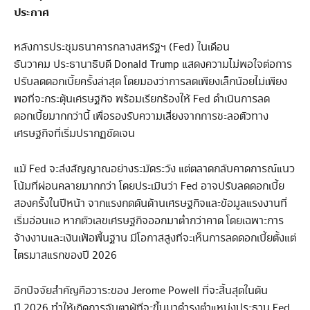
ประกาศ
หลังการประชุมธนาคารกลางสหรัฐฯ (Fed) ในเดือน
ธันวาคม ประธานาธิบดี Donald Trump แสดงความไม่พอใจต่อการ
ปรับลดดอกเบี้ยครั้งล่าสุด โดยมองว่าการลดเพียงเล็กน้อยไม่เพียง
พอที่จะกระตุ้นเศรษฐกิจ พร้อมเรียกร้องให้ Fed ดำเนินการลด
ดอกเบี้ยมากกว่านี้ เพื่อรองรับความเสี่ยงจากการชะลอตัวทาง
เศรษฐกิจที่เริ่มปรากฏชัดเจน
แม้ Fed จะส่งสัญญาณอย่างระมัดระวัง แต่ตลาดกลับคาดการณ์แนว
โน้มที่ผ่อนคลายมากกว่า โดยประเมินว่า Fed อาจปรับลดดอกเบี้ย
สองครั้งในปีหน้า จากแรงกดดันด้านเศรษฐกิจและข้อมูลแรงงานที่
เริ่มอ่อนแอ หากตัวเลขเศรษฐกิจออกมาต่ำกว่าคาด โดยเฉพาะการ
จ้างงานและเงินเฟ้อพื้นฐาน มีโอกาสสูงที่จะเห็นการลดดอกเบี้ยตั้งแต่
ไตรมาสแรกของปี 2026
อีกปัจจัยสำคัญคือวาระของ Jerome Powell ที่จะสิ้นสุดในต้น
ปี 2026 ทำให้เกิดการจับตาผู้ที่จะขึ้นมาดำรงตำแหน่งประธาน Fed