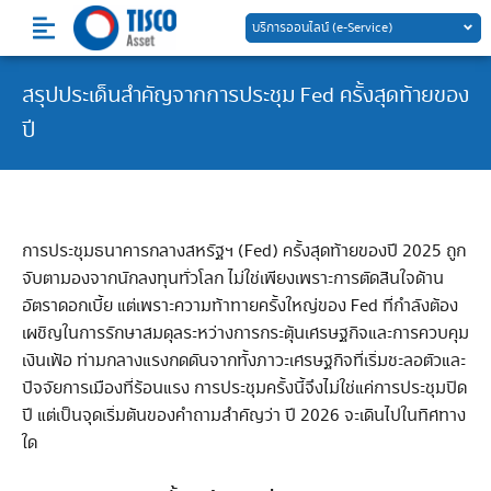
Skip
บริการออนไลน์ (e-Service)
to
content
สรุปประเด็นสำคัญจากการประชุม Fed ครั้งสุดท้ายของ
ปี
การประชุมธนาคารกลางสหรัฐฯ (Fed) ครั้งสุดท้ายของปี 2025 ถูก
จับตามองจากนักลงทุนทั่วโลก ไม่ใช่เพียงเพราะการตัดสินใจด้าน
อัตราดอกเบี้ย แต่เพราะความท้าทายครั้งใหญ่ของ Fed ที่กำลังต้อง
เผชิญในการรักษาสมดุลระหว่างการกระตุ้นเศรษฐกิจและการควบคุม
เงินเฟ้อ ท่ามกลางแรงกดดันจากทั้งภาวะเศรษฐกิจที่เริ่มชะลอตัวและ
ปัจจัยการเมืองที่ร้อนแรง การประชุมครั้งนี้จึงไม่ใช่แค่การประชุมปิด
ปี แต่เป็นจุดเริ่มต้นของคำถามสำคัญว่า ปี 2026 จะเดินไปในทิศทาง
ใด