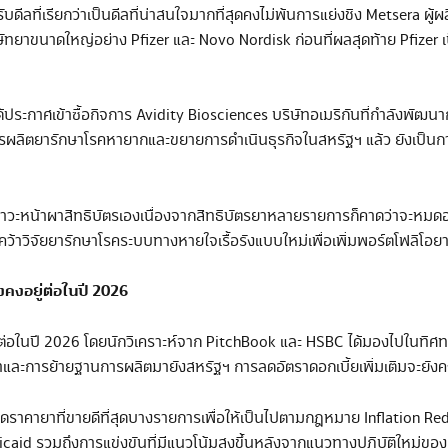
ดีลที่เรียกว่าเป็นดีลที่น่าสนใจมากที่สุดคงไม่พ้นการแย่งชิง Metsera ผู้ผ
ยาขนาดใหญ่อย่าง Pfizer และ Novo Nordisk ก่อนที่ผลสุดท้าย Pfizer เป็นผู
ประกาศเข้าซื้อกิจการ Avidity Biosciences บริษัทอเมริกันที่กำลังพัฒนากา
ิตยารักษาโรคหายากและขยายการดำเนินธุรกิจในสหรัฐฯ แล้ว ยังเป็นการร
เจอภาวะหน้าผาสิทธิบัตรเองเนื่องจากสิทธิบัตรยาหลายรายการก็คาดว่าจะหมดอ
นคว้าวิจัยยารักษาโรคระบบทางหายใจเรื้อรังแบบใหม่เพื่อเพิ่มพอร์ตโฟลิโอย
คงอยู่ต่อในปี
2026
่ต่อในปี 2026 โดยนักวิเคราะห์จาก PitchBook และ HSBC ได้มองไปในทิศ
และการย้ายฐานการผลิตมายังสหรัฐฯ การลดอัตราดอกเบี้ยเพิ่มเติมจะยังคงเ
งลดราคายาที่ขายดีที่สุดบางรายการเพื่อให้เป็นไปตามกฎหมาย Inflation R
caid รวมถึงการแข่งขันที่มีแนวโน้มสูงขึ้นหลังจากแนวทางปฏิบัติใหม่ข