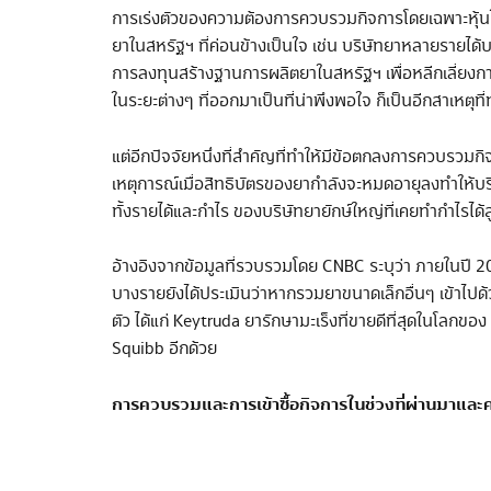
การเร่งตัวของความต้องการควบรวมกิจการโดยเฉพาะหุ้นในก
ยาในสหรัฐฯ ที่ค่อนข้างเป็นใจ เช่น บริษัทยาหลายรายได้
การลงทุนสร้างฐานการผลิตยาในสหรัฐฯ เพื่อหลีกเลี่ยงก
ในระยะต่างๆ ที่ออกมาเป็นที่น่าพึงพอใจ ก็เป็นอีกสาเหตุที
แต่อีกปัจจัยหนึ่งที่สำคัญที่ทำให้มีข้อตกลงการควบรวมกิ
เหตุการณ์เมื่อสิทธิบัตรของยากำลังจะหมดอายุลงทำให้บร
ทั้งรายได้และกำไร ของบริษัทยายักษ์ใหญ่ที่เคยทำกำไรได้ส
อ้างอิงจากข้อมูลที่รวบรวมโดย CNBC ระบุว่า ภายในปี 20
บางรายยังได้ประเมินว่าหากรวมยาขนาดเล็กอื่นๆ เข้าไปด้ว
ตัว ได้แก่ Keytruda ยารักษามะเร็งที่ขายดีที่สุดในโล
Squibb อีกด้วย
การควบรวมและการเข้าซื้อกิจการในช่วงที่ผ่านมาและค