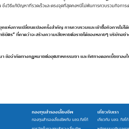
ซึ่งวิธีแก้ปัญหาที่รวดเร็วและตรงจุดที่สุดคงหนีไม่พ้นการควบรวมกิจการ
ุคแห่งการเปลี่ยนแปลงครั้งสำคัญ
การควบรวมและเข้าซื้อกิจการไม่ได้
ทธิบัตร
”
ที่คาดว่าจะสร้างความเสียหายต่อรายได้ของหลายๆ บริษัทอย
้ามา ข้อจำกัดทางกฎหมายต่ออุตสาหกรรมยา และทิศทางดอกเบี้ยขาลงในปั
กองทุนสำรองเลี้ยงชีพ
เกี่ยวกับเรา
กองทุนสำรองเลี้ยงชีพกับ บลจ.ทิสโก้
เกี่ยวกับ บลจ. ทิสโก้