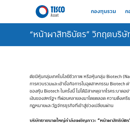
Skip
to
กองทุนรวม
กอ
content
“หน้าผาสิทธิบัตร” วิกฤตบริษ
ดัชนีหุ้นกลุ่มเทคโนโลยีชีวภาพ หรือหุ้นกลุ่ม Biotech (N
การควบรวมและเข้าซื้อกิจการในอุตสาหกรรม Biotech ต่างๆ 
ของหุ้น Biotech ในครั้งนี้ ไม่ได้มีสาเหตุจากโรคระบา
เงินของสหรัฐฯ ที่ผ่อนคลายลงมาโดยตลอด ความตึงเครียด
กฎหมายและวัฏจักรธุรกิจที่เข้าสู่ช่วงเปลี่ยนผ่าน
บริษัทยาขนาดใหญ่กำลังเผชิญภาวะ
“
หน้าผาสิทธิบัตร