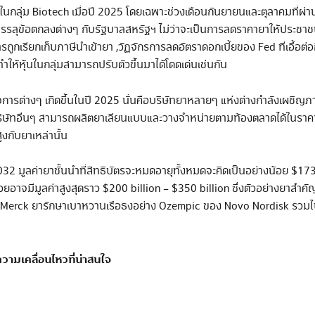
ลุ่ม Biotech เมื่อปี 2025 โดยเฉพาะช่วงเดือนกันยายนและตุลาคมที่ผ่าน
บรรลุข้อตกลงต่างๆ กับรัฐบาลสหรัฐฯ ไม่ว่าจะเป็นการลดราคายาให้ประชาชนส
ารถูกเรียกเก็บภาษีนำเข้ายา ,วัฏจักรการลดอัตราดอกเบี้ยของ Fed ที่เ
่ทำให้หุ้นในกลุ่มสามารถปรับตัวขึ้นมาได้โดดเด่นเช่นกัน
จการต่างๆ เกิดขึ้นในปี 2025 นั่นคือบริษัทยาหลายๆ แห่งต่างกำลังเผชิญภาว
ิษัทอื่นๆ สามารถผลิตยาเลียนแบบและวางจำหน่ายตามท้องตลาดได้ในราคาที่
ูงกับยาเหล่านั้น
32 มูลค่ายาชั้นนำที่สิทธิบัตรจะหมดอายุทั้งหมดจะคิดเป็นอย่างน้อย $173
ยอาจมีมูลค่าสูงสุดราว $200 billion – $350 billion ซึ่งตัวอย่างยาสำคัญ
กของ Merck ยารักษาเบาหวานเรือธงอย่าง Ozempic ของ Novo Nordisk รวมไป
วามเคลื่อนไหวที่น่าสนใจ