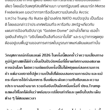
ซึ่งแม้บรรยากาศจะดูดีขึ้น แต่สถานการณ์ก็ถือว่ายังไม่จบลงเสียที
เดียว โดยเมื่อวันพฤหัสบดีที่ผ่านมา นายกรัฐมนตรี เดนมาร์ก Mette
Frederiksen มองว่าการหารือเรื่องความมั่นคงใน Arctic
ระหว่าง Trump กับ Rutte ผู้นำองค์กร NATO คนปัจจุบัน เป็นเรื่อง
ดี โดยเธอกล่าวว่าประเทศพร้อมที่จะหารือกับ สหรัฐฯเกี่ยวกับ
แผนการป้องกันขีปนาวุธ “Golden Dome” อย่างไรก็ตาม เธอย้ำ
จุดยืนสำคัญว่า “อธิปไตยเป็นสิ่งที่เจรจาไม่ได้” และระบุว่าการพูดคุย
ต้องอยู่บนพื้นฐานของการเคารพในบูรณภาพแห่งดินแดนเท่านั้น
วิกฤตการณ์กรีนแลนด์
2026
ในครั้งนี้ตอกย้ำว่าความเสี่ยงทาง
ภูมิรัฐศาสตร์ได้ก้าวขึ้นเป็นปัจจัยหนึ่งที่ชี้ขาดทิศทางของตลาด
การเงินโลก
โดยความขัดแย้งครั้งนี้ไม่ได้หยุดแค่สงครามการ
ค้า
แต่อาจขยายไปสู่ความเป็นไปได้ของสงครามการเงิน
และแม้
กระทั่งการใช้กำลังทหาร
ซึ่งเพิ่มระดับความซับซ้อนและความ
เปราะบางอย่างมาก รวมถึงยังเป็นอีกหนึ่งครั้งที่ ปธน
.
Trump
แสดงให้โลกได้เห็นว่าพร้อมจะเปลี่ยนท่าทีและจุดยืนในประเด็น
ต่าง ๆ ได้ตลอดเวลา