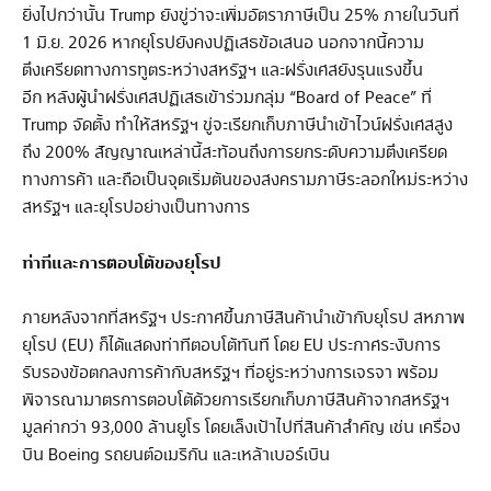
ยิ่งไปกว่านั้น Trump ยังขู่ว่าจะเพิ่มอัตราภาษีเป็น 25% ภายในวันที่
1 มิ.ย. 2026 หากยุโรปยังคงปฏิเสธข้อเสนอ นอกจากนี้ความ
ตึงเครียดทางการทูตระหว่างสหรัฐฯ และฝรั่งเศสยังรุนแรงขึ้น
อีก หลังผู้นำฝรั่งเศสปฏิเสธเข้าร่วมกลุ่ม “Board of Peace” ที่
Trump จัดตั้ง ทำให้สหรัฐฯ ขู่จะเรียกเก็บภาษีนำเข้าไวน์ฝรั่งเศสสูง
ถึง 200% สัญญาณเหล่านี้สะท้อนถึงการยกระดับความตึงเครียด
ทางการค้า และถือเป็นจุดเริ่มต้นของสงครามภาษีระลอกใหม่ระหว่าง
สหรัฐฯ และยุโรปอย่างเป็นทางการ
ท่าทีและการตอบโต้ของยุโรป
ภายหลังจากที่สหรัฐฯ ประกาศขึ้นภาษีสินค้านำเข้ากับยุโรป สหภาพ
ยุโรป (EU) ก็ได้แสดงท่าทีตอบโต้ทันที โดย EU ประกาศระงับการ
รับรองข้อตกลงการค้ากับสหรัฐฯ ที่อยู่ระหว่างการเจรจา พร้อม
พิจารณามาตรการตอบโต้ด้วยการเรียกเก็บภาษีสินค้าจากสหรัฐฯ
มูลค่ากว่า 93,000 ล้านยูโร โดยเล็งเป้าไปที่สินค้าสำคัญ เช่น เครื่อง
บิน Boeing รถยนต์อเมริกัน และเหล้าเบอร์เบิน