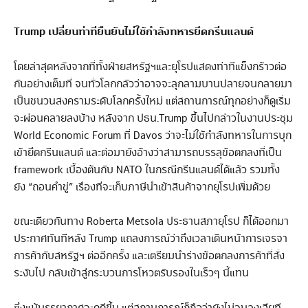
Trump
เปลี่ยนท่าทียืนยันไม่ใช้กำลังทหารยึดกรีนแลนด์
โดยล่าสุดหลังจากที่ทั้งฝ่ายสหรัฐฯและยุโรปแสดงท่าทีแข็งกร้าวต่อ
กันอย่างเต็มที่ จนทั่วโลกกลัวว่าอาจจะลุกลามบานปลายจนกลายมา
เป็นชนวนสงครามระดับโลกครั้งใหม่ แต่สถานการณ์ทุกอย่างก็ดูเริ่ม
จะผ่อนคลายลงบ้าง หลังจาก ปธน.Trump ขึ้นไปกล่าวในงานประชุม
World Economic Forum ที่ Davos ว่าจะไม่ใช้กำลังทหารในการบุก
เข้ายึดกรีนแลนด์ และต่อมายังอ้างว่าสามารถบรรลุข้อตกลงที่เป็น
framework เบื้องต้นกับ NATO ในกรณีกรีนแลนด์ได้แล้ว รวมทั้ง
ยัง “ถอนคำขู่” เรื่องที่จะเก็บภาษีนำเข้าสินค้าจากยุโรปเพิ่มด้วย
ขณะเดียวกันทาง Roberta Metsola ประธานสภายุโรป ก็ได้ออกมา
ประกาศทันทีหลัง Trump แถลงการณ์ว่าถึงเวลาเดินหน้าการเจรจา
การค้ากับสหรัฐฯ ต่ออีกครั้ง และเตรียมนำร่างข้อตกลงการค้าที่สั่ง
ระงับไป กลับเข้าสู่กระบวนการโหวตรับรองในเร็วๆ นี้แทน