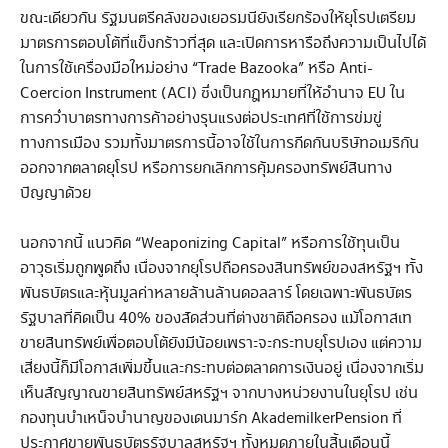
ขณะเดียวกัน รัฐมนตรีคลังของเยอรมนียังเรียกร้องให้ยุโรปเตรียม
มาตรการตอบโต้ที่แข็งกร้าวที่สุด และเปิดการหารือถึงความเป็นไปได้
ในการใช้เครื่องมือใหม่อย่าง “Trade Bazooka” หรือ Anti-
Coercion Instrument (ACI) ซึ่งเป็นกฎหมายที่ให้อำนาจ EU ใน
การคว่ำบาตรทางการค้าอย่างรุนแรงต่อประเทศที่ใช้การข่มขู่
ทางการเมือง รวมทั้งมาตรการนี้อาจใช้ในการกีดกันบริษัทอเมริกัน
ออกจากตลาดยุโรป หรือการยกเลิกการคุ้มครองทรัพย์สินทาง
ปัญญาด้วย
นอกจากนี้ แนวคิด “Weaponizing Capital” หรือการใช้ทุนเป็น
อาวุธเริ่มถูกพูดถึง เนื่องจากยุโรปถือครองสินทรัพย์ของสหรัฐฯ ทั้ง
พันธบัตรและหุ้นมูลค่าหลายล้านล้านดอลลาร์ โดยเฉพาะพันธบัตร
รัฐบาลที่คิดเป็น 40% ของสัดส่วนที่ต่างชาติถือครอง แม้โอกาสเท
ขายสินทรัพย์เพื่อตอบโต้ยังมีน้อยเพราะจะกระทบยุโรปเอง แต่ความ
เสี่ยงนี้ก็มีโอกาสเพิ่มขึ้นและกระทบต่อตลาดการเงินอยู่ เนื่องจากเริ่ม
เห็นสัญญาณขายสินทรัพย์สหรัฐฯ จากบางหน่วยงานในยุโรป เช่น
กองทุนบำเหน็จบำนาญของเดนมาร์ก AkademilkerPension ที่
ประกาศขายพันธบัตรรัฐบาลสหรัฐฯ ทั้งหมดภายในสิ้นเดือนนี้