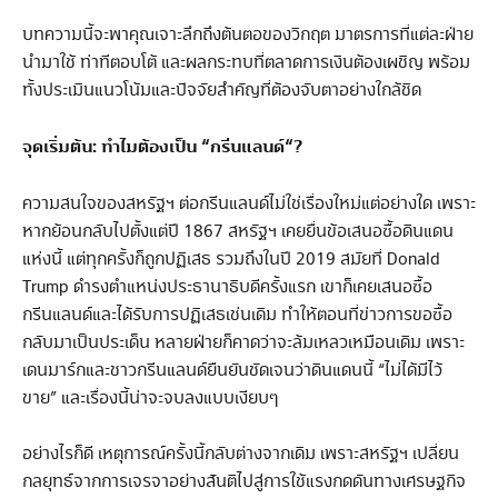
บทความนี้จะพาคุณเจาะลึกถึงต้นตอของวิกฤต มาตรการที่แต่ละฝ่าย
นำมาใช้ ท่าทีตอบโต้ และผลกระทบที่ตลาดการเงินต้องเผชิญ พร้อม
ทั้งประเมินแนวโน้มและปัจจัยสำคัญที่ต้องจับตาอย่างใกล้ชิด
จุดเริ่มต้น
:
ทำไมต้องเป็น
“
กรีนแลนด์
“
?
ความสนใจของสหรัฐฯ ต่อกรีนแลนด์ไม่ใช่เรื่องใหม่แต่อย่างใด เพราะ
หากย้อนกลับไปตั้งแต่ปี 1867 สหรัฐฯ เคยยื่นข้อเสนอซื้อดินแดน
แห่งนี้ แต่ทุกครั้งก็ถูกปฏิเสธ รวมถึงในปี 2019 สมัยที่ Donald
Trump ดำรงตำแหน่งประธานาธิบดีครั้งแรก เขาก็เคยเสนอซื้อ
กรีนแลนด์และได้รับการปฏิเสธเช่นเดิม ทำให้ตอนที่ข่าวการขอซื้อ
กลับมาเป็นประเด็น หลายฝ่ายก็คาดว่าจะล้มเหลวเหมือนเดิม เพราะ
เดนมาร์กและชาวกรีนแลนด์ยืนยันชัดเจนว่าดินแดนนี้ “ไม่ได้มีไว้
ขาย” และเรื่องนี้น่าจะจบลงแบบเงียบๆ
อย่างไรก็ดี เหตุการณ์ครั้งนี้กลับต่างจากเดิม เพราะสหรัฐฯ เปลี่ยน
กลยุทธ์จากการเจรจาอย่างสันติไปสู่การใช้แรงกดดันทางเศรษฐกิจ