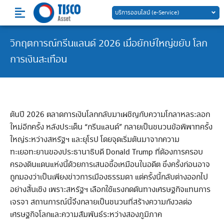
Skip
บริการออนไลน์ (e-Service)
to
content
วิกฤตการณ์กรีนแลนด์ 2026 เมื่อยักษ์ใหญ่ขยับ โลก
การเงินสะเทือน
ต้นปี 2026 ตลาดการเงินโลกกลับมาเผชิญกับความโกลาหลระลอก
ใหม่อีกครั้ง หลังประเด็น “กรีนแลนด์” กลายเป็นชนวนข้อพิพาทครั้ง
ใหญ่ระหว่างสหรัฐฯ และยุโรป โดยจุดเริ่มต้นมาจากความ
ทะเยอทะยานของประธานาธิบดี Donald Trump ที่ต้องการครอบ
ครองดินแดนแห่งนี้ด้วยการเสนอซื้อเหมือนในอดีต ซึ่งครั้งก่อนอาจ
ถูกมองว่าเป็นเพียงข่าวการเมืองธรรมดา แต่ครั้งนี้กลับต่างออกไป
อย่างสิ้นเชิง เพราะสหรัฐฯ เลือกใช้แรงกดดันทางเศรษฐกิจแทนการ
เจรจา สถานการณ์นี้จึงกลายเป็นชนวนที่สร้างความกังวลต่อ
เศรษฐกิจโลกและความสัมพันธ์ระหว่างสองภูมิภาค