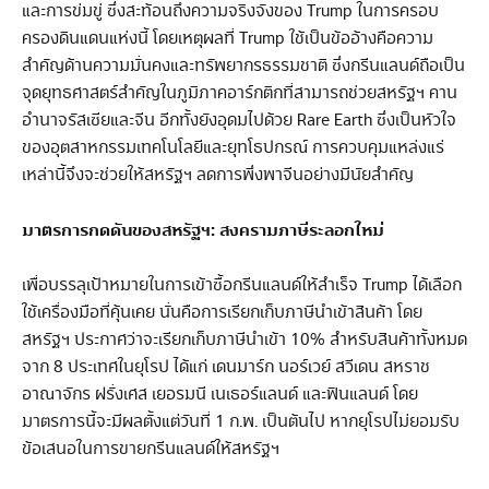
และการข่มขู่ ซึ่งสะท้อนถึงความจริงจังของ Trump ในการครอบ
ครองดินแดนแห่งนี้ โดยเหตุผลที่ Trump ใช้เป็นข้ออ้างคือความ
สำคัญด้านความมั่นคงและทรัพยากรธรรมชาติ ซึ่งกรีนแลนด์ถือเป็น
จุดยุทธศาสตร์สำคัญในภูมิภาคอาร์กติกที่สามารถช่วยสหรัฐฯ คาน
อำนาจรัสเซียและจีน อีกทั้งยังอุดมไปด้วย Rare Earth ซึ่งเป็นหัวใจ
ของอุตสาหกรรมเทคโนโลยีและยุทโธปกรณ์ การควบคุมแหล่งแร่
เหล่านี้จึงจะช่วยให้สหรัฐฯ ลดการพึ่งพาจีนอย่างมีนัยสำคัญ
มาตรการกดดันของสหรัฐฯ
:
สงครามภาษีระลอกใหม่
เพื่อบรรลุเป้าหมายในการเข้าซื้อกรีนแลนด์ให้สำเร็จ Trump ได้เลือก
ใช้เครื่องมือที่คุ้นเคย นั่นคือการเรียกเก็บภาษีนำเข้าสินค้า โดย
สหรัฐฯ ประกาศว่าจะเรียกเก็บภาษีนำเข้า 10% สำหรับสินค้าทั้งหมด
จาก 8 ประเทศในยุโรป ได้แก่ เดนมาร์ก นอร์เวย์ สวีเดน สหราช
อาณาจักร ฝรั่งเศส เยอรมนี เนเธอร์แลนด์ และฟินแลนด์ โดย
มาตรการนี้จะมีผลตั้งแต่วันที่ 1 ก.พ. เป็นต้นไป หากยุโรปไม่ยอมรับ
ข้อเสนอในการขายกรีนแลนด์ให้สหรัฐฯ