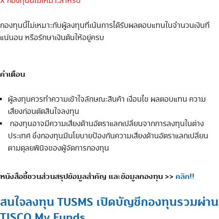
X กองทุนนี้ไม่เหมาะสำหรับ
กองทุนนี้ไม่เหมาะกับผู้ลงทุนที่เน้นการได้รับผลตอบแทนในจำนวนเงินที่
แน่นอน หรือรักษาเงินต้นให้อยู่ครบ
คำเตือน
ผู้ลงทุนควรทำความเข้าใจลักษณะสินค้า เงื่อนไข ผลตอบแทน ความ
เสี่ยงก่อนตัดสินใจลงทุน
กองทุนอาจมีความเสี่ยงด้านอัตราแลกเปลี่ยนจากการลงทุนในต่าง
ประเทศ ซึ่งกองทุนมีนโยบายป้องกันความเสี่ยง
ด้านอัตราแลกเปลี่ยน
ตามดุลยพินิจ
ของ
ผู้จัดการกองทุน
หนังสือชี้ชวนส่วนสรุปข้อมูลสำคัญ และข้อมูลกองทุน >>
คลิก!!
สนใจลงทุน TUSMS เปิดบัญชีกองทุนรวมผ่าน
TISCO My Funds