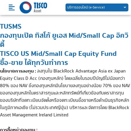
Skip
บริการออนไลน์ (e-Service)
to
content
TUSMS
กองทุนเปิด ทิสโก้ ยูเอส Mid/Small Cap อิควิ
ตี้
TISCO US Mid/Small Cap Equity Fund
ซื้อ-ขาย ได้ทุกวันทำการ
นโยบายการลงทุน :
ลงทุนใน BlackRock
Advantage
Asia
ex
Japan
Equity
Class
D
Acc
(กองทุนหลัก) โดยเฉลี่ยในรอบปีบัญชี
ไม่น้อยกว่า
80% ของ NAV ซึ่งกองทุนหลักมีนโยบายลงทุนอย่างน้อย 70% ของ NAV
ของกองทุนหลักในตราสารทุนและ
หลักทรัพย์ที่เกี่ยวข้องกับตราสารทุน
ของบริษัทที่จดทะเบียนจัดตั้งหรือจดทะเบียนซื้อขายหรือดำเนินธุรกิจหลัก
ในภูมิภาคเอเชีย (ไม่
รวมประเทศญี่ปุ่น) บริหารและจัดการโดย BlackRock
Asset
Management
Ireland
Limited
การซื้อหน่วยลงทุน
: