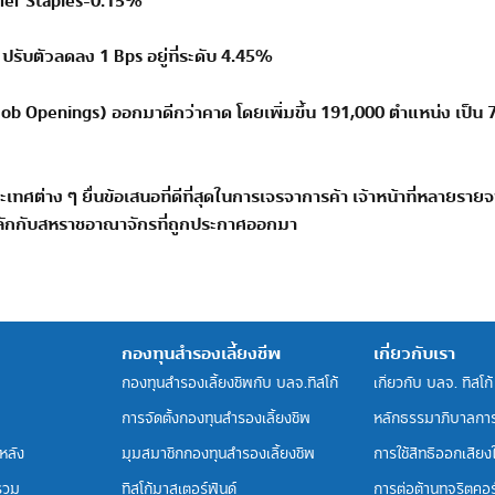
er Staples-0.15%
ี ปรับตัวลดลง
1 Bps
อยู่ที่ระดับ
4.45%
 Job Openings)
ออกมาดีกว่าคาด โดยเพิ่มขึ้น 191,000 ตำแหน่ง เป็น
ะเทศต่าง ๆ ยื่นข้อเสนอที่ดีที่สุดในการเจรจาการค้า เจ้าหน้าที่หลายรา
หลักกับสหราชอาณาจักรที่ถูกประกาศออกมา
กองทุนสำรองเลี้ยงชีพ
เกี่ยวกับเรา
กองทุนสำรองเลี้ยงชีพกับ บลจ.ทิสโก้
เกี่ยวกับ บลจ. ทิสโก้
การจัดตั้งกองทุนสำรองเลี้ยงชีพ
หลักธรรมาภิบาลกา
หลัง
มุมสมาชิกกองทุนสำรองเลี้ยงชีพ
การใช้สิทธิออกเสียงใน
รวม
ทิสโก้มาสเตอร์ฟันด์
การต่อต้านทุจริตคอร์