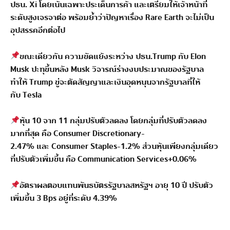
ปธน.
Xi
โดยเน้นเฉพาะประเด็นการค้า และเตรียมให้เจ้าหน้าที่
ระดับสูงเจรจาต่อ พร้อมย้ำว่าปัญหาเรื่อง
Rare Earth
จะไม่เป็น
อุปสรรคอีกต่อไป
ขณะเดียวกัน ความขัดแย้งระหว่าง ปธน.
Trump
กับ
Elon
Musk
ปะทุขึ้นหลัง
Musk
วิจารณ์ร่างงบประมาณของรัฐบาล
ทำให้
Trump
ขู่จะตัดสัญญาและเงินอุดหนุนจากรัฐบาลที่ให้
กับ
Tesla
หุ้น
10
จาก
11
กลุ่มปรับตัวลดลง โดยกลุ่มที่ปรับตัวลดลง
มากที่สุด คือ
Consumer Discretionary-
2.47%
และ
Consumer Staples-1.2%
ส่วนหุ้นเพียงกลุ่มเดียว
ที่ปรับตัวเพิ่มขึ้น คือ
Communication Services+0.06%
อัตราผลตอบแทนพันธบัตรรัฐบาลสหรัฐฯ อายุ
10
ปี ปรับตัว
เพิ่มขึ้น
3 Bps
อยู่ที่ระดับ
4.39%