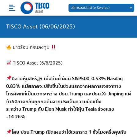
Skip
บริการออนไลน์ (e-Service)
to
content
TISCO Asset (06/06/2025)
ข่าวร้อน ก่อนลงทุน
TISCO Asset (6/6/2025)
ตลาดหุ้นสหรัฐฯ เมื่อคืนนี้ ดัชนี
S&P500-0.53% Nasdaq-
0.83%
แม้ตลาดจะปรับขึ้นในช่วงแรกจากผลการเจรจาทาง
โทรศัพท์ที่เป็นบวกระหว่าง ปธน.
Trump
และปธน.
Xi Jinping
แต่
ท้ายตลาดกลับถูกกดดันจากประเด็นความขัดแย้ง
ระหว่าง
Trump
กับ
Elon Musk
ทำให้หุ้น
Tesla
ร่วงแรง
-14.26%
โดย ปธน.
Trump
เปิดเผยว่าใช้เวลาราว 1 ชั่วโมงครึ่งคุยกับ