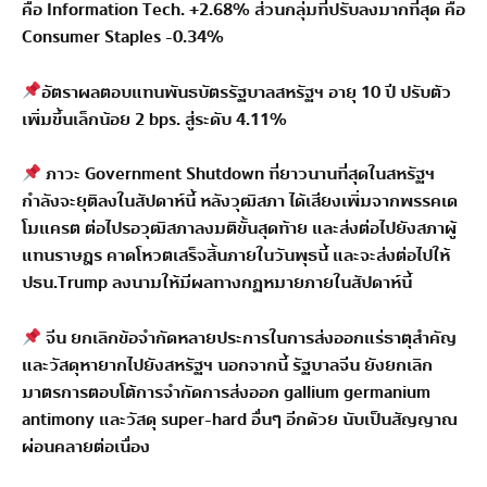
คือ Information Tech. +2.68% ส่วนกลุ่มที่ปรับลงมากที่สุด คือ
Consumer Staples -0.34%
อัตราผลตอบแทนพันธบัตรรัฐบาลสหรัฐฯ อายุ 10 ปี ปรับตัว
เพิ่มขึ้นเล็กน้อย 2 bps. สู่ระดับ 4.11%
ภาวะ Government Shutdown ที่ยาวนานที่สุดในสหรัฐฯ
กำลังจะยุติลงในสัปดาห์นี้ หลังวุฒิสภา ได้เสียงเพิ่มจากพรรคเด
โมแครต ต่อไปรอวุฒิสภาลงมติขั้นสุดท้าย และส่งต่อไปยังสภาผู้
แทนราษฎร คาดโหวตเสร็จสิ้นภายในวันพุธนี้ และจะส่งต่อไปให้
ปธน.Trump ลงนามให้มีผลทางกฏหมายภายในสัปดาห์นี้
จีน ยกเลิกข้อจำกัดหลายประการในการส่งออกแร่ธาตุสำคัญ
และวัสดุหายากไปยังสหรัฐฯ นอกจากนี้ รัฐบาลจีน ยังยกเลิก
มาตรการตอบโต้การจำกัดการส่งออก gallium germanium
antimony และวัสดุ super-hard อื่นๆ อีกด้วย นับเป็นสัญญาณ
ผ่อนคลายต่อเนื่อง