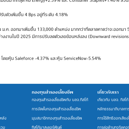
ตัวเพิ่มขึ้นมากที่สุด คือ Energy+2.59% และ Consumer Staples+1.40% ส่วน
ตัวเพิ่มขึ้น 4 Bps อยู่ที่ระดับ 4.18%
ค. ออกมาเพิ่มขึ้น 133,000 ตำแหน่ง มากกว่าที่ตลาดคาดว่าจะออกมา 55,
ารจ้างงานในปี 2025 มีการปรับลดตัวเลขย้อนหลังลง (Downward revisions)
่อง โดยหุ้น Saleforce -4.37% และหุ้น ServiceNow-5.54%
กองทุนสำรองเลี้ยงชีพ
เกี่ยวกับเรา
กองทุนสำรองเลี้ยงชีพกับ บลจ.ทิสโก้
เกี่ยวกับ บลจ. ทิสโก้
การจัดตั้งกองทุนสำรองเลี้ยงชีพ
หลักธรรมาภิบาลกา
หลัง
มุมสมาชิกกองทุนสำรองเลี้ยงชีพ
การใช้สิทธิออกเสียงใน
รวม
ทิสโก้มาสเตอร์ฟันด์
การต่อต้านทุจริตคอร์