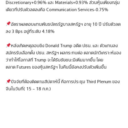
Discretionary+0.96% และ Materials+0.93% ส่วนหุ้นเพียงกลุ่ม
เดียวที่ปรับตัวลดลงคือ Communication Services-0.75%
อัตราผลตอบแทนพันธบัตรรัฐบาลสหรัฐฯ อายุ 10 ปี ปรับตัวลด
ลง 3 Bps อยู่ที่ระดับ 4.18%
หลังเกิดเหตุลอบยิง Donald Trump อดีต ปธน. และ ตัวแทนลง
สมัครรับเลือกตั้ง ปธน. สหรัฐฯ ผลกระทบต่อ ตลาดนักวิเคราะห์มอง
ว่าทำให้โอกาสที่ Trump จะได้รับชัยชนะมีเพิ่มมากขึ้น โดย
ตลาด Futures ของหุ้นสหรัฐฯ ในคืนนี้ยังคงปรับตัวเพิ่มขึ้น
ปัจจัยที่ต้องติดตามสัปดาห์นี้ คือการประชุม Third Plenum ของ
จีนในวันที่( 15 – 18 ก.ค.)