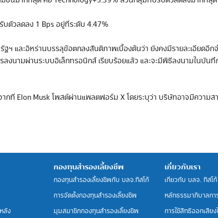
ัวเพิ่มขึ้นมากที่สุด คือ Technology+3.39% ส่วนกลุ่มที่ปรับตัวลดลงมากที่
บตัวลดลง 1 Bps อยู่ที่ระดับ 4.47%
ฐฯ และอิหร่านบรรลุข้อตกลงสันติภาพเบื้องต้นว่า ยังคงมีรายละเอียดอีก
ลงนามผ่านระบบอิเล็กทรอนิกส์ เรียบร้อยแล้ว และจะมีพิธีลงนามในบันทึก
ังจากที่ Elon Musk โพสต์ผ่านแพลตฟอร์ม X โดยระบุว่า บริษัทอาจมีควา
กองทุนสำรองเลี้ยงชีพ
เกี่ยวกับเรา
กองทุนสำรองเลี้ยงชีพกับ บลจ.ทิสโก้
เกี่ยวกับ บลจ. ทิสโก้
การจัดตั้งกองทุนสำรองเลี้ยงชีพ
หลักธรรมาภิบาลกา
หลัง
มุมสมาชิกกองทุนสำรองเลี้ยงชีพ
การใช้สิทธิออกเสียงใน