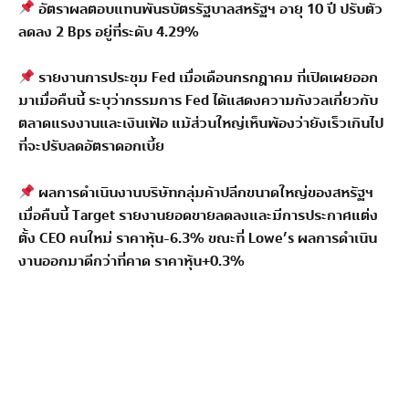
อัตราผลตอบแทนพันธบัตรรัฐบาลสหรัฐฯ อายุ 10 ปี ปรับตัว
ลดลง 2 Bps อยู่ที่ระดับ 4.29%
รายงานการประชุม Fed เมื่อเดือนกรกฎาคม ที่เปิดเผยออก
มาเมื่อคืนนี้ ระบุว่ากรรมการ Fed ได้แสดงความกังวลเกี่ยวกับ
ตลาดแรงงานและเงินเฟ้อ แม้ส่วนใหญ่เห็นพ้องว่ายังเร็วเกินไป
ที่จะปรับลดอัตราดอกเบี้ย
ผลการดำเนินงานบริษัทกลุ่มค้าปลีกขนาดใหญ่ของสหรัฐฯ
เมื่อคืนนี้ Target รายงานยอดขายลดลงและมีการประกาศแต่ง
ตั้ง CEO คนใหม่ ราคาหุ้น-6.3% ขณะที่ Lowe’s ผลการดำเนิน
งานออกมาดีกว่าที่คาด ราคาหุ้น+0.3%