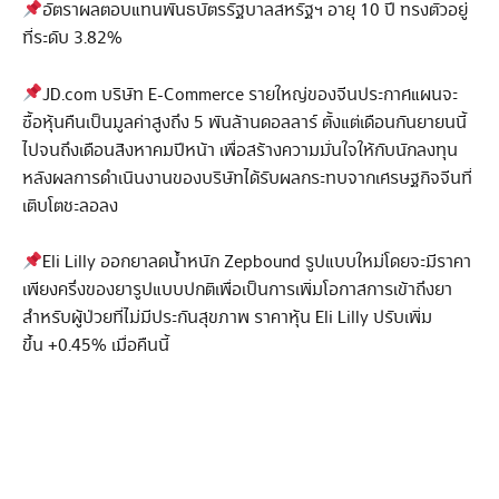
อัตราผลตอบแทนพันธบัตรรัฐบาลสหรัฐฯ อายุ 10 ปี ทรงตัวอยู่
ที่ระดับ 3.82%
JD.com บริษัท E-Commerce รายใหญ่ของจีนประกาศแผนจะ
ซื้อหุ้นคืนเป็นมูลค่าสูงถึง 5 พันล้านดอลลาร์ ตั้งแต่เดือนกันยายนนี้
ไปจนถึงเดือนสิงหาคมปีหน้า เพื่อสร้างความมั่นใจให้กับนักลงทุน
หลังผลการดำเนินงานของบริษัทได้รับผลกระทบจากเศรษฐกิจจีนที่
เติบโตชะลอลง
Eli Lilly ออกยาลดน้ำหนัก Zepbound รูปแบบใหม่โดยจะมีราคา
เพียงครึ่งของยารูปแบบปกติเพื่อเป็นการเพิ่มโอกาสการเข้าถึงยา
สำหรับผู้ป่วยที่ไม่มีประกันสุขภาพ ราคาหุ้น Eli Lilly ปรับเพิ่ม
ขึ้น +0.45% เมื่อคืนนี้