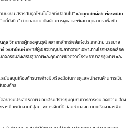
คุณศักดิ์ชัย พีชะพัฒน
ั่งยืน สร้างสมดุลใหม่ในโลกที่เปลี่ยนไป” และ
วิตที่ยั่งยืน” ถ่ายทอดแนวคิดด้านการดูแลและพัฒนาบุคลากร เพื่อขับ
ธนกุล
วิทยากรผู้ทรงคุณวุฒิ ตลาดหลักทรัพย์แห่งประเทศไทย บรรยาย
ทร์ วรสายัณห
์ แพทย์ผู้เชี่ยวชาญประสาทวิทยาเฉพาะทางโรคหลอดเลือด
้อมกิจกรรมส่งเสริมสุขภาพและคุณภาพชีวิตจากโรงพยาบาลกรุงเทพ และ
ี่จะสนับสนุนให้องค์กรนายจ้างมีเครื่องมือในการดูแลพนักงานด้านการเงิน
รในองค์กร
ย่างมีประสิทธิภาพ ช่วยเสริมสร้างภูมิคุ้มกันทางการเงิน ลดความเสี่ยง
ราะเมื่อพนักงานมีสุขภาพการเงินที่ดี ย่อมช่วยลดความเครียด และเพิ่ม