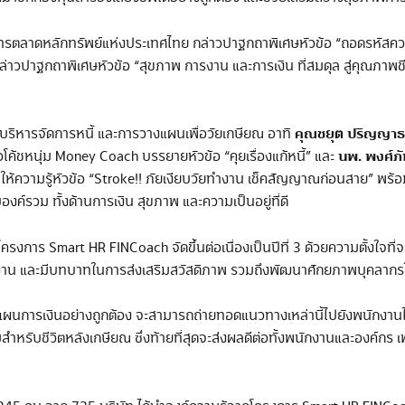
ารตลาดหลักทรัพย์แห่งประเทศไทย กล่าวปาฐกถาพิเศษหัวข้อ “ถอดรหัสความย
กล่าวปาฐกถาพิเศษหัวข้อ “สุขภาพ การงาน และการเงิน ที่สมดุล สู่คุณภาพชี
คุณชยุต ปริญญา
รบริหารจัดการหนี้ และการวางแผนเพื่อวัยเกษียณ อาทิ
นพ. พงศ์ภั
รือโค้ชหนุ่ม Money Coach บรรยายหัวข้อ “คุยเรื่องแก้หนี้” และ
ห้ความรู้หัวข้อ “Stroke!! ภัยเงียบวัยทำงาน เช็คสัญญาณก่อนสาย” พร
ค์รวม ทั้งด้านการเงิน สุขภาพ และความเป็นอยู่ที่ดี
โครงการ Smart HR FINCoach จัดขึ้นต่อเนื่องเป็นปีที่ 3 ด้วยความตั้งใจท
นักงาน และมีบทบาทในการส่งเสริมสวัสดิภาพ รวมถึงพัฒนาศักยภาพบุคลาก
ผนการเงินอย่างถูกต้อง จะสามารถถ่ายทอดแนวทางเหล่านี้ไปยังพนักงานได้อ
หรับชีวิตหลังเกษียณ ซึ่งท้ายที่สุดจะส่งผลดีต่อทั้งพนักงานและองค์กร เพ