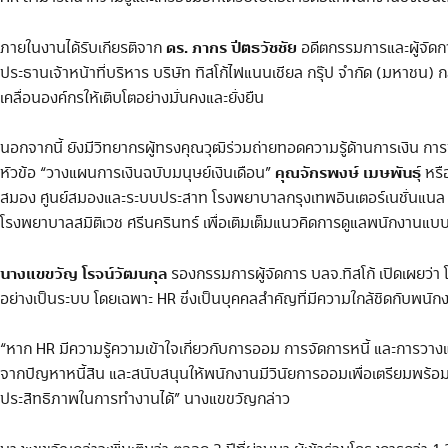
ดร. ภากร ปีตธวัชชัย
ภายในงานได้รับเกียรติจาก
อดีตกรรมการและผู้จัดก
ประธานเจ้าหน้าที่บริหาร บริษัท ทิสโก้ไฟแนนเชียล กรุ๊ป จำกัด (มหาชน) 
เคลื่อนองค์กรให้เติบโตอย่างมั่นคงและยั่งยืน
นอกจากนี้ ยังมีวิทยากรผู้ทรงคุณวุฒิร่วมถ่ายทอดความรู้ด้านการเงิน กา
คุณจักรพงษ์ เมษพันธ
หัวข้อ “วางแผนการเงินฉบับมนุษย์เงินเดือน”
ุ์ ห
สมอง ศูนย์สมองและระบบประสาท โรงพยาบาลกรุงเทพอินเตอร์เนชั่นแนล ใ
โรงพยาบาลสมิติเวช ศรีนครินทร์ เพื่อเติมเต็มแนวคิดการดูแลพนักงานแบบอง
นางแขขวัญ โรจน์วัฒนกุล
รองกรรมการผู้จัดการ บลจ.ทิสโก้ เปิดเผยว่า 
อย่างเป็นระบบ โดยเฉพาะ HR ซึ่งเป็นบุคคลสำคัญที่มีความใกล้ชิดกับพ
“หาก HR มีความรู้ความเข้าใจเกี่ยวกับการออม การจัดการหนี้ และการวางแ
จากปัญหาหนี้สิน และสนับสนุนให้พนักงานมีวินัยการออมเพื่อเตรียมพร้อมสำ
ประสิทธิภาพในการทำงานได้” นางแขขวัญกล่าว