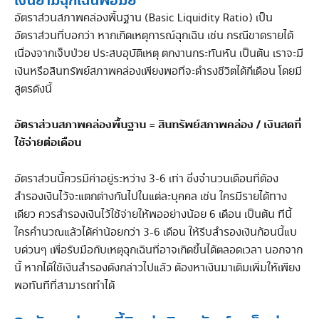
เงินยามฉุกเฉินพอมั้ย”
อัตราส่วนสภาพคล่องพื้นฐาน (Basic Liquidity Ratio) เป็น
อัตราส่วนที่บอกว่า หากเกิดเหตุการณ์ฉุกเฉิน เช่น กรณีขาดรายได้
เนื่องจากเจ็บป่วย ประสบอุบัติเหตุ ตกงานกระทันหัน เป็นต้น เราจะมี
เงินหรือสินทรัพย์สภาพคล่องเพียงพอที่จะดำรงชีวิตได้กี่เดือน โดยมี
สูตรดังนี้
อัตราส่วนสภาพคล่องพื้นฐาน = สินทรัพย์สภาพคล่อง / เงินสดที่
ใช้จ่ายต่อเดือน
อัตราส่วนนี้ควรมีค่าอยู่ระหว่าง 3-6 เท่า ซึ่งจำนวนเดือนที่ต้อง
สำรองเงินไว้จะแตกต่างกันไปในแต่ละบุคคล เช่น ใครมีรายได้ทาง
เดียว ควรสำรองเงินไว้ใช้จ่ายให้พออย่างน้อย 6 เดือน เป็นต้น ทีนี้
ใครคำนวณแล้วได้ค่าน้อยกว่า 3-6 เดือน ให้รีบสำรองเงินก้อนนี้แบ
บด่วนๆ เพื่อรับมือกับเหตุฉุกเฉินที่อาจเกิดขึ้นได้ตลอดเวลา นอกจาก
นี้ หากได้ใช้เงินสำรองดังกล่าวไปแล้ว ต้องหาเงินมาเติมเพิ่มให้เพียง
พอทันทีที่สามารถทำได้