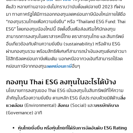
ดีแล้ว หลายท่านอาจจะยังไม่ทราบว่านับตั้งแต่ปลายปี 2023 ที่ผ่าน
มา ทางภาครัฐได้มีการออกกองทุนลดหย่อนภาษีน้องใหม่ภายใต้ชื่อ
“กองทุนรวมไทยเพื่อความยั่งยืน” หรือ “Thailand ESG Fund: Thai
ESG” โดยกองทุนน้องใหม่นี้ จัดตั้งขึ้นเพื่อส่งเสริมให้นักลงทุน
สามารถการลงทุนในตราสารหนี้ไทย ตราสารทุนไทย และสินทรัพย์
อื่นเกี่ยวข้องกับด้านความยั่งยืน (sustainability) หรือด้าน ESG
ผ่านกองทุนรวม พร้อมสิทธิพิเศษที่สามารถนำเงินลงทุนดังกล่าวมา
ใช้สิทธิลดหย่อนภาษีเพิ่มเติม นอกเหนือจากวงเงินที่สามารถใช้ลด
ลดหย่อนภาษี
หย่อนภาษีจากกองทุน
อื่นๆ
กองทุน Thai ESG ลงทุนในอะไรได้บ้าง
นโยบายการลงทุนของ Thai ESG เน้นลงทุนในสินทรัพย์ที่ให้ความ
สิ่ง
สำคัญในเรื่องความยั่งยืน ตามหลัก ESG ซึ่งประกอบด้วยมิติด้าน
แวดล้อม
สังคม
บรรษัทภิบาล
(Environmental)
(Social) และ
(Governance) อาทิ
หุ้นไทยยั่งยืน หรือหุ้นไทยที่ได้รับการจัดอันดับ ESG Rating