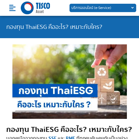
Skip
บริการออนไลน์ (e-Service)
to
content
กองทุน ThaiESG คืออะไร? เหมาะกับใคร?
กองทุน ThaiESG คืออะไร? เหมาะกับใคร?
SSF
RMF
นอกเหนือจากกองทุน
และ
ที่ทุกคนคุ้นเคยกันเป็นอย่าง